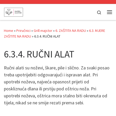
Skip to content
Search
Me
Home
»
Priručnici
»
Grill majstor
»
6. ZAŠTITA NA RADU
»
6.3. MJERE
ZAŠTITE NA RADU
»
6.3.4. RUČNI ALAT
6.3.4. RUČNI ALAT
Ručni alati su noževi, škare, pile i slično. Za svaki posao
treba upotrijebiti odgovarajući i ispravan alat. Pri
upotrebi noževa, najveća opasnost prijeti od
poskliznuća dlana ili prstiju pod oštricu noža. Pri
upotrebi noževa, oštrica mora stalno biti okrenuta od
tijela; nikad se ne smije rezati prema sebi.