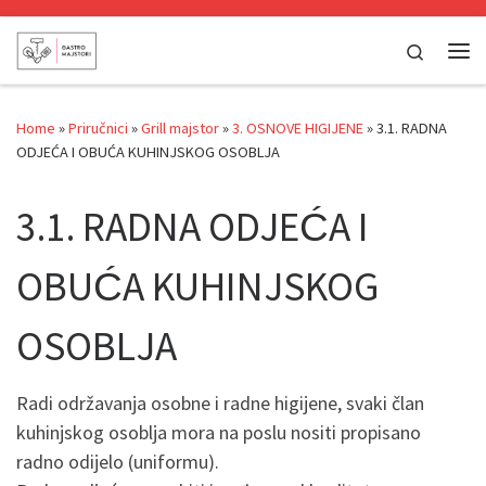
Skip to content
Search
Me
Home
»
Priručnici
»
Grill majstor
»
3. OSNOVE HIGIJENE
»
3.1. RADNA
ODJEĆA I OBUĆA KUHINJSKOG OSOBLJA
3.1. RADNA ODJEĆA I
OBUĆA KUHINJSKOG
OSOBLJA
Radi održavanja osobne i radne higijene, svaki član
kuhinjskog osoblja mora na poslu nositi propisano
radno odijelo (uniformu).