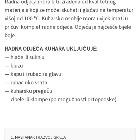
Radna odjeća mora biti izrađena od kvalitetnog
materijala koji se može iskuhati i glačati na temperaturi
višoj od 100 °C. Kuharsko osoblje mora uvijek imati u
pričuvi komplet radne odjeće. Odjeća je najčešće bijele
boje.
RADNA ODJEĆA KUHARA UKLJUČUJE:
— hlače ili suknju
— bluzu
— kapu ili rubac za glavu
— rubac oko vrata
— kuharsku pregaču
— cipele ili klompe (po mogućnosti ortopedske).
1. NASTANAK I RAZVOJ GRILLA