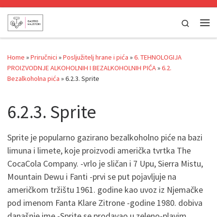
Skip to content
Search
Me
Home
»
Priručnici
»
Posljužitelj hrane i pića
»
6. TEHNOLOGIJA
PROIZVODNJE ALKOHOLNIH I BEZALKOHOLNIH PIĆA
»
6.2.
Bezalkoholna pića
»
6.2.3. Sprite
6.2.3. Sprite
Sprite je popularno gazirano bezalkoholno piće na bazi
limuna i limete, koje proizvodi američka tvrtka The
CocaCola Company. -vrlo je sličan i 7 Upu, Sierra Mistu,
Mountain Dewu i Fanti -prvi se put pojavljuje na
američkom tržištu 1961. godine kao uvoz iz Njemačke
pod imenom Fanta Klare Zitrone -godine 1980. dobiva
današnje ime -Sprite se prodavao u zeleno-plavim